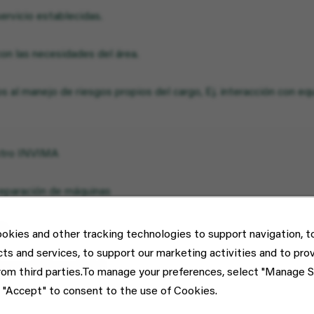
ervicio establecidas.
con las necesidades del área.
al manejo de riesgos propios del cargo, Ej. interacción con equ
istro INVIMA
 reparación de máquinas
0%
okies and other tracking technologies to support navigation, t
cts and services, to support our marketing activities and to pro
 Access & Power Point
rom third parties.To manage your preferences, select "Manage S
 "Accept" to consent to the use of Cookies.